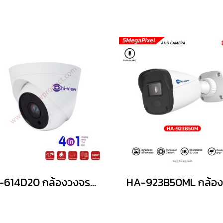
HA-614D20 กล้องวงจรปิดไฮวิว 2 ล้านพิกเซล ใช้งานภายใน (Hiview Dome Camera 2 MP 4 in 1)