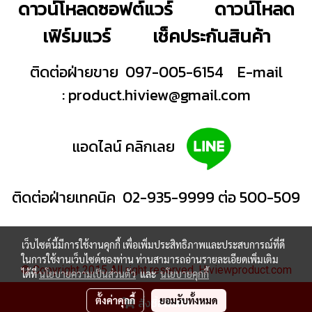
ดาวน์โหลดซอฟต์แวร์
ดาวน์โหลด
เฟิร์มแวร์
เช็คประกันสินค้า
ติดต่อฝ่ายขาย 097-005-6154
E-mail
:
product.hiview@gmail.com
แอดไลน์ คลิกเลย
ติดต่อฝ่ายเทคนิค 02-935-9999 ต่อ 500-509
เว็บไซต์นี้มีการใช้งานคุกกี้ เพื่อเพิ่มประสิทธิภาพและประสบการณ์ที่ดี
ในการใช้งานเว็บไซต์ของท่าน ท่านสามารถอ่านรายละเอียดเพิ่มเติม
© Copyright 2015 All right reserved. Hiviewproduct.com
ได้ที่
นโยบายความเป็นส่วนตัว
และ
นโยบายคุกกี้
ผู้เข้าชมวันนี้
167
ตั้งค่าคุกกี้
ยอมรับทั้งหมด
สั่งซื้อสินค้า