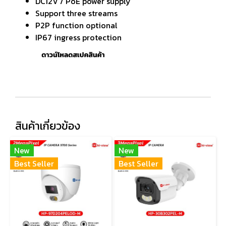
DC12V / PoE power supply
Support three streams
P2P function optional
IP67 ingress protection
สินค้าเกี่ยวข้อง
New
New
Best Seller
Best Seller