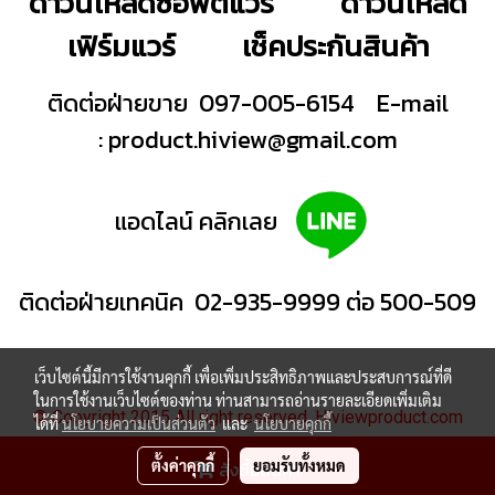
ดาวน์โหลดซอฟต์แวร์
ดาวน์โหลด
เฟิร์มแวร์
เช็คประกันสินค้า
ติดต่อฝ่ายขาย 097-005-6154
E-mail
:
product.hiview@gmail.com
แอดไลน์ คลิกเลย
ติดต่อฝ่ายเทคนิค 02-935-9999 ต่อ 500-509
เว็บไซต์นี้มีการใช้งานคุกกี้ เพื่อเพิ่มประสิทธิภาพและประสบการณ์ที่ดี
ในการใช้งานเว็บไซต์ของท่าน ท่านสามารถอ่านรายละเอียดเพิ่มเติม
© Copyright 2015 All right reserved. Hiviewproduct.com
ได้ที่
นโยบายความเป็นส่วนตัว
และ
นโยบายคุกกี้
ผู้เข้าชมวันนี้
1,734
ตั้งค่าคุกกี้
ยอมรับทั้งหมด
สั่งซื้อสินค้า
Powered by
MakeWebEasy.com