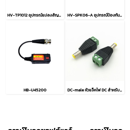
HV-TP1012 อุปกรณ์แปลงสัญญาณ PoE
HV-SPK06-A อุปกรณ์ป้องกันไฟกระชากแรงดันสูง
HB-U45200
DC-male หัวแจ็คไฟ DC สำหรับต่อกล้อง (9 ตัว DC plug)