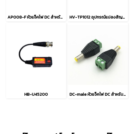
AP008-F หัวแจ็คไฟ DC สำหรับต่อกล้อง (ตัวเมีย)
HV-TP1012 อุปกรณ์แปลงสัญญาณ PoE
HB-U45200
DC-male หัวแจ็คไฟ DC สำหรับต่อกล้อง (9 ตัว DC plug)