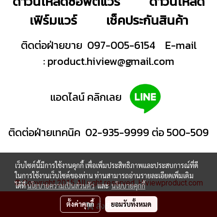
ดาวน์โหลดซอฟต์แวร์
ดาวน์โหลด
เฟิร์มแวร์
เช็คประกันสินค้า
ติดต่อฝ่ายขาย 097-005-6154
E-mail
:
product.hiview@gmail.com
แอดไลน์ คลิกเลย
ติดต่อฝ่ายเทคนิค 02-935-9999 ต่อ 500-509
เว็บไซต์นี้มีการใช้งานคุกกี้ เพื่อเพิ่มประสิทธิภาพและประสบการณ์ที่ดี
ในการใช้งานเว็บไซต์ของท่าน ท่านสามารถอ่านรายละเอียดเพิ่มเติม
© Copyright 2015 All right reserved. Hiviewproduct.com
ได้ที่
นโยบายความเป็นส่วนตัว
และ
นโยบายคุกกี้
ผู้เข้าชมวันนี้
1,412
ตั้งค่าคุกกี้
ยอมรับทั้งหมด
สั่งซื้อสินค้า
Powered by
MakeWebEasy.com