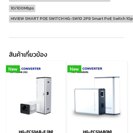
10/100Mbps
HIVIEW SMART POE SWITCH HG-SW10 2P8 Smart PoE Switch 10p
สินค้าเกี่ยวข้อง
New
New
HG-FCS3AB-E (IN)
HG-FCS3AB(IN)