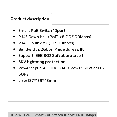
Product description
Smart PoE Switch 10port
RJ45 Down link (PoE) x8 (10/100Mbps)
RJ45 Up link x2 (10/100Mbps)
Bandwidth: 2Gbps, Mac address: 1K
Support IEEE 802.3af/at protoco l
6KV lightning protection
Power input: AC110V~240 / Power150W / 50～
60Hz
size: 187*139*43mm
HG-SW10 2P8 Smart PoE Switch 10port 10/100Mbps