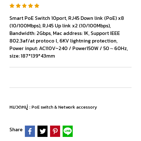
Smart PoE Switch 10port, RJ45 Down link (PoE) x8
(10/100Mbps), RJ45 Up link x2 (10/100Mbps),
Bandwidth: 2Gbps, Mac address: 1K, Support IEEE
802.3af/at protoco l, 6KV lightning protection,
Power input: AC110V~240 / Power150W / 50～60Hz,
size: 187*139*43mm
หมวดหมู่ :
PoE switch & Network accessory
Share