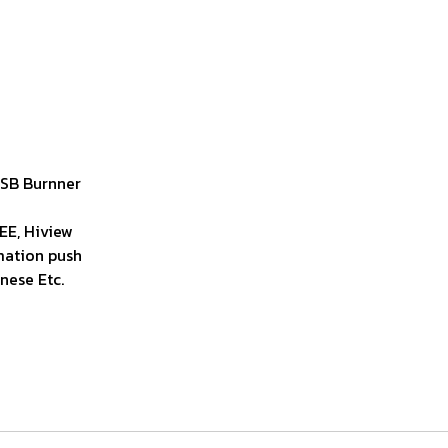
USB Burnner
EE, Hiview
mation push
nese Etc.