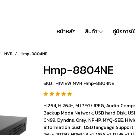
หน้าหลัก
สินค้า
คู่มือการใ
NVR
Hmp-8804NE
Hmp-8804NE
SKU : HIVIEW NVR Hmp-8804NE
H.264, H.264+, MJPEG/JPEG, Audio Compr
Backup Mode Network, USB hard Disk, USB
CN99, Dyndns, Oray, NP-IP, MYQ-SEE, Hivie
information push, OSD language Support Th
(Max. 10TB), HDMI 1.3 x1, VGA x1, RJ45 x1,