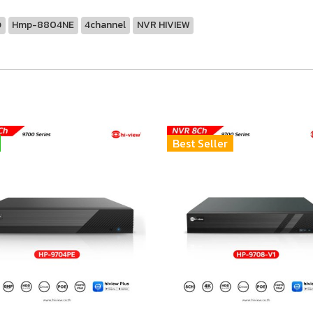
ง
Hmp-8804NE
4channel
NVR HIVIEW
Best Seller