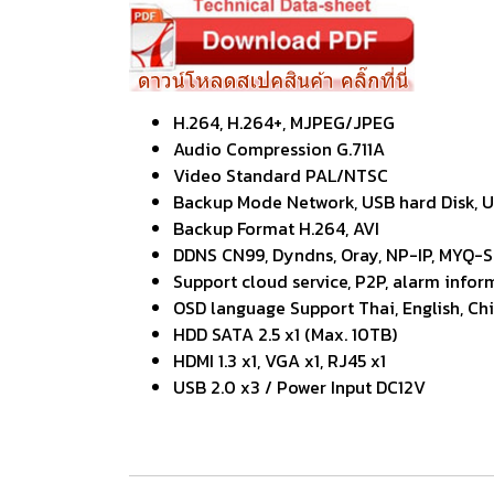
H.264, H.264+, MJPEG/JPEG
Audio Compression G.711A
Video Standard PAL/NTSC
Backup Mode Network, USB hard Disk, 
Backup Format H.264, AVI
DDNS CN99, Dyndns, Oray, NP-IP, MYQ-S
Support cloud service, P2P, alarm infor
OSD language Support Thai, English, Chi
HDD SATA 2.5 x1 (Max. 10TB)
HDMI 1.3 x1, VGA x1, RJ45 x1
USB 2.0 x3 / Power Input DC12V