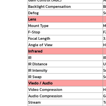
Backlight Compensation
B
Defog
S
Lens
Mount Type
M
F-Stop
F
Focal Length
3
Angle of View
H
Infrared
IR
I
IR Distance
U
IR Intensity
S
IR Swap
S
Viedo / Audio
Video Compression
H
Audio Compression
G
Stream
T