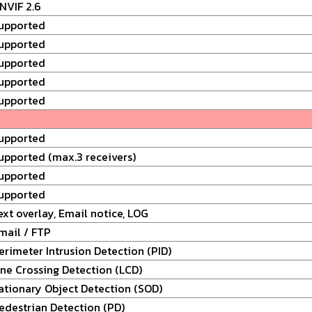
NVIF 2.6
upported
upported
upported
upported
upported
upported
upported (max.3 receivers)
upported
upported
ext overlay, Email notice, LOG
mail / FTP
erimeter Intrusion Detection (PID)
ine Crossing Detection (LCD)
ationary Object Detection (SOD)
edestrian Detection (PD)