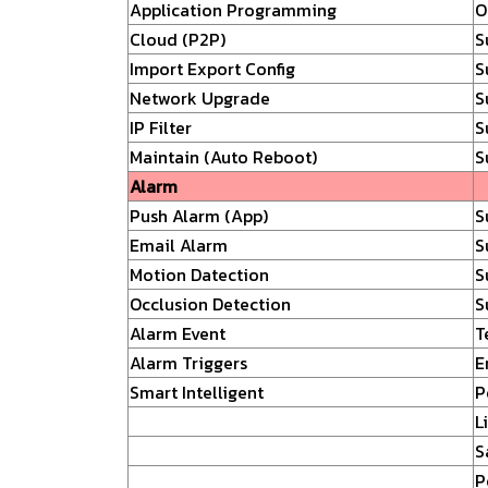
Application Programming
O
Cloud (P2P)
S
Import Export Config
S
Network Upgrade
S
IP Filter
S
Maintain (Auto Reboot)
S
Alarm
Push Alarm (App)
S
Email Alarm
S
Motion Datection
S
Occlusion Detection
S
Alarm Event
T
Alarm Triggers
E
Smart Intelligent
P
L
S
P