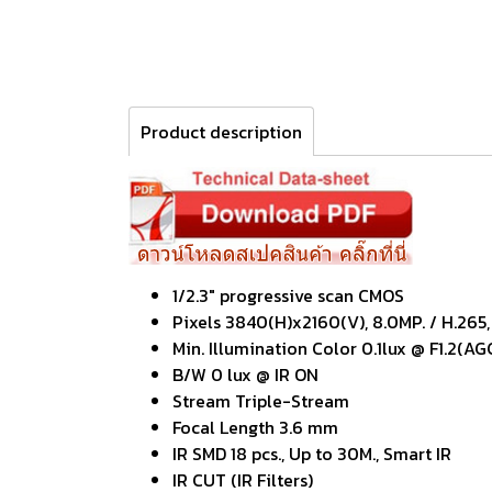
Product description
1/2.3" progressive scan CMOS
Pixels 3840(H)x2160(V), 8.0MP. / H.265,
Min. Illumination Color 0.1lux @ F1.2(AG
B/W 0 lux @ IR ON
Stream Triple-Stream
Focal Length 3.6 mm
IR SMD 18 pcs., Up to 30M., Smart IR
IR CUT (IR Filters)