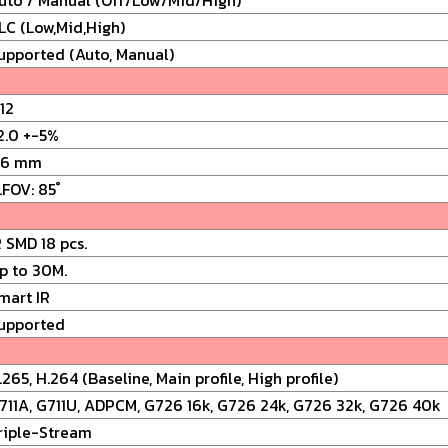
LC (Low,Mid,High)
upported (Auto, Manual)
12
2.0 +-5%
.6 mm
.FOV: 85 ํ
R SMD 18 pcs.
p to 30M.
mart IR
upported
.265, H.264 (Baseline, Main profile, High profile)
711A, G711U, ADPCM, G726 16k, G726 24k, G726 32k, G726 40k
riple-Stream