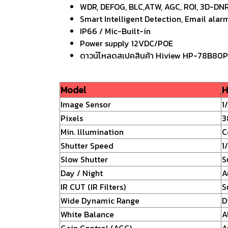
WDR, DEFOG, BLC,ATW, AGC, ROI, 3D-DNR
Smart Intelligent Detection, Email alar
IP66 / Mic-Built-in
Power supply 12VDC/POE
ดาวน์โหลดสเปคสินค้า Hiview HP-78B80PE ท
Model
H
Image Sensor
1
Pixels
3
Min. lllumination
C
Shutter Speed
1
Slow Shutter
S
Day / Night
A
IR CUT (IR Filters)
S
Wide Dynamic Range
D
White Balance
A
Gain Control (AGC)
A