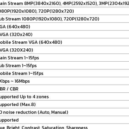
ain Stream 8MP(3840x2160), 4MP(2592x1520), 3MP(2304x19
080P(1920x1080), 720P(1280x720)
ub Stream 1080P(1920x1080), 720P(1280x720)
GA (640x480)
VGA (320x240)
obile Stream VGA (640x480)
VGA (320X240)
ain Stream 1~15fps
ub Stream 1~15fps
obile Stream 1~15fps
Kbps ~ 16Mbps
BR / CBR
upported Up to 4 zones
upported (Max.8)
D noise reduction (Auto, Manual)
upported
ue, Bright, Contrast, Saturation, Sharpness