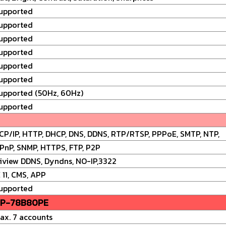
upported
upported
upported
upported
upported
upported
upported (50Hz, 60Hz)
upported
CP/IP, HTTP, DHCP, DNS, DDNS, RTP/RTSP, PPPoE, SMTP, NTP,
PnP, SNMP, HTTPS, FTP, P2P
iview DDNS, Dyndns, NO-IP,3322
E 11, CMS, APP
upported
P-78B80PE
ax. 7 accounts