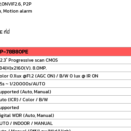
,ONVIF2.6, P2P
m, Motion alarm
ี่นี่
P-78B80PE
/2.3 ํ Progressive scan CMOS
84(H)x2160(V). 8.0MP.
olor 0.1lux @F1.2 (AGC ON) / B/W 0 lux @ IR ON
/5s ~ 1/20000s/AUTO
upported (Auto, Manual)
uto (ICR) / Color / B/W
upported
igital WDR (Auto, Manual)
UTO / INDOOR / MANUAL
uto / Manual (Off/Low/Mid/High)