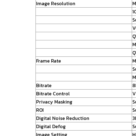
Image Resolution
M
1
S
V
Q
M
Q
Frame Rate
M
S
M
Bitrate
8
Bitrate Control
V
Privacy Masking
S
ROI
S
Digital Noise Reduction
3
Digital Defog
S
Image Setting
H