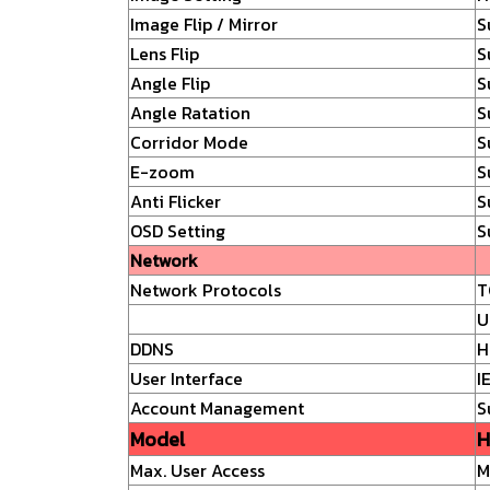
Image Flip / Mirror
S
Lens Flip
S
Angle Flip
S
Angle Ratation
S
Corridor Mode
S
E-zoom
S
Anti Flicker
S
OSD Setting
S
Network
Network Protocols
T
U
DDNS
H
User Interface
I
Account Management
S
Model
H
Max. User Access
M