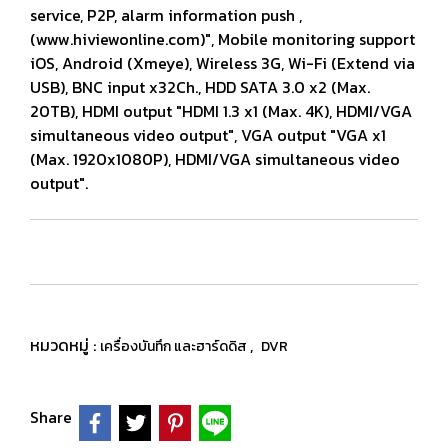
service, P2P, alarm information push ,
(www.hiviewonline.com)", Mobile monitoring support
iOS, Android (Xmeye), Wireless 3G, Wi-Fi (Extend via
USB), BNC input x32Ch., HDD SATA 3.0 x2 (Max.
20TB), HDMI output "HDMI 1.3 x1 (Max. 4K), HDMI/VGA
simultaneous video output", VGA output "VGA x1
(Max. 1920x1080P), HDMI/VGA simultaneous video
output".
หมวดหมู่ :
,
เครื่องบันทึก และฮาร์ดดิส
DVR
Share