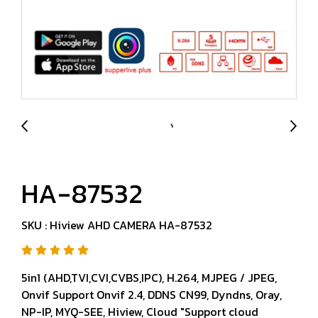
HA-87532
SKU : Hiview AHD CAMERA HA-87532
5in1 (AHD,TVI,CVI,CVBS,IPC), H.264, MJPEG / JPEG,
Onvif Support Onvif 2.4, DDNS CN99, Dyndns, Oray,
NP-IP, MYQ-SEE, Hiview, Cloud "Support cloud