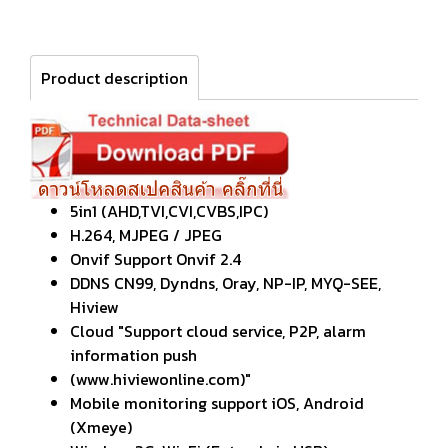
Product description
5in1 (AHD,TVI,CVI,CVBS,IPC)
H.264, MJPEG / JPEG
Onvif Support Onvif 2.4
DDNS CN99, Dyndns, Oray, NP-IP, MYQ-SEE,
Hiview
Cloud "Support cloud service, P2P, alarm
information push
(www.hiviewonline.com)"
Mobile monitoring support iOS, Android
(Xmeye)