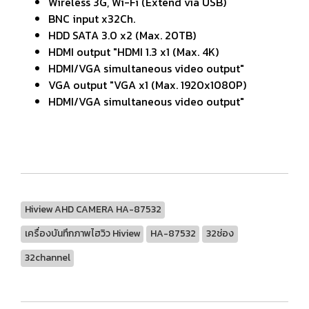
Wireless 3G, Wi-Fi (Extend via USB)
BNC input x32Ch.
HDD SATA 3.0 x2 (Max. 20TB)
HDMI output "HDMI 1.3 x1 (Max. 4K)
HDMI/VGA simultaneous video output"
VGA output "VGA x1 (Max. 1920x1080P)
HDMI/VGA simultaneous video output"
Hiview AHD CAMERA HA-87532
เครื่องบันทึกภาพไฮวิว Hiview
HA-87532
32ช่อง
32channel