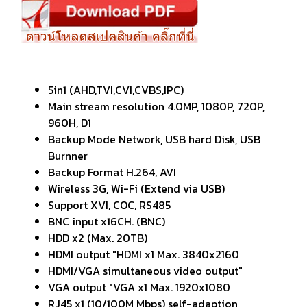
5in1 (AHD,TVI,CVI,CVBS,IPC)
Main stream resolution 4.0MP, 1080P, 720P,
960H, D1
Backup Mode Network, USB hard Disk, USB
Burnner
Backup Format H.264, AVI
Wireless 3G, Wi-Fi (Extend via USB)
Support XVI, COC, RS485
BNC input x16CH. (BNC)
HDD x2 (Max. 20TB)
HDMI output "HDMI x1 Max. 3840x2160
HDMI/VGA simultaneous video output"
VGA output "VGA x1 Max. 1920x1080
RJ45 x1 (10/100M Mbps) self-adaption