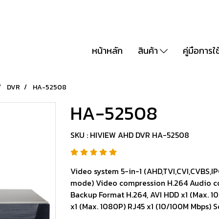
หน้าหลัก
สินค้า
คู่มือการใ
DVR
HA-52508
HA-52508
SKU : HIVIEW AHD DVR HA-52508
Video system 5-in-1 (AHD,TVI,CVI,CVBS,
mode) Video compression H.264 Audio c
Backup Format H.264, AVI HDD x1 (Max. 1
x1 (Max. 1080P) RJ45 x1 (10/100M Mbps) S