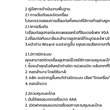
2 คู่มือการดำเนินงานพื้นฐาน
2.1 การเริ่มต้นและปิดเครื่อง
โปรดตรวจสอบการเชื่อมต่อทั้งหมดที่มีการทำอย่างถูก
2.1.1การเริ่มต้น
1.เชื่อมต่ออุปกรณ์แสดงผลออกไปที่อินเตอร์เฟซ VG
2.เชื่อมต่อกับเมาส์และอำนาจอุปกรณ์ที่จะบูตและไฟ LED
3.หน้าต่าง Wizard จะปรากฏข้ึน (คุณควรเลือกภาษาที่แส
2.1.2การปิดระบบ
คุณสามารถปิดเครื่องอุปกรณ์โดยใช้การควบคุมระยะไก
1. ซ่ึงจะนำคุณไปยังหน้าต่างปิด หน่วยจะปิด หลังจากที่
2. ถอดอำนาจ โดยใช้เมาส์:
3. คลิก จะปรากฏข้ึนหนา้ต่างปิดระบบ เลือก"ปิดเครื่อง
4. ถอดอำนาจ
2.2ควบคุมระยะไกล
1. มันใช้สองแบตเตอรี่ขนาด AAA
2. เปิดฝาครอบแบตเตอรี่ของการควบคุมระยะไกล