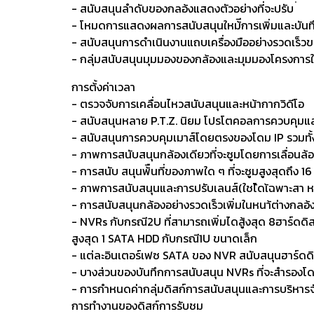
- สนับสนุนลำดับของกลอ้งแสดงตัวอย่างที่จะปรับ ่
- โหมดการแสดงผลการสนับสนุนใหม้ีการเพิ่มและบัน
- สนับสนุนการดำเนินงานแถบเครื่องมืออย่างรวดเร็ว
- กลุ่มสนับสนุนมุมมองของกล้องและมุมมองโครงการใ
การต้้งค่าเวลา
- ตรวจจับการเคลื่อนไหวสนับสนุนและหน้ากากวิดีโอ
- สนับสนุนหลาย P.T.Z. นิยม โปรโตคอลการควบคุมและการ
- สนับสนุนการควบคุมเมาส์โดยตรงของโดม IP รวมทั้งกา
- ภาพการสนับสนุนกล้องเดียวที่จะซูมโดยการเลื่อนล้อ
- การสนับ สนุนพ้ืนที่ของภาพใด ๆ ที่จะซูมสูงสุดถึง 16
- ภาพการสนับสนุนและการปรับเลนส์(ใชไ้ดเ้ฉพาะสา ห
- การสนับสนุนกล้องอย่างรวดเร็วเพิ่มในหนา้ต่างกลอ
- NVRs กับกรณี2U ที่สามารถเพิ่มไดสู้งสุด 8ฮาร์ดดิส
สูงสุด 1 SATA HDD กับกรณี1U ขนาดเล็ก
- แต่ละอินเตอร์เฟซ SATA ของ NVR สนับสนุนฮาร์ดดิส
- บางส่วนของบันทึกการสนับสนุน NVRs ที่จะสำรอง
- การกำหนดค่ากลุ่มดิสก์การสนับสนุนและการบริหารจั
การทำงานของดิสก์การรับชม