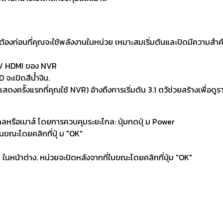
ต้องก่อนที่คุณจะใช้พลังงานในหน่วย เหมาะสมเริ่มต้นและปิดมีความสำ
A / HDMI ของ NVR
 จะเปิดสีน้ำงิน.
ดงคร้ังแรกที่คุณใช้ NVR) อ้างถึงการเริ่มต้น 3.1 ตวัช่วยสร้างเพื่อดู
ลหรือเมาส์ โดยการควบคุมระยะไกล: ปุ่มกดปุ่ ม Power
ในขณะโดยคลิกที่ปุ่ ม "OK"
" ในหน้าต่าง. หน่วยจะปิดหลังจากที่ในขณะโดยคลิกที่ปุ่ม "OK"