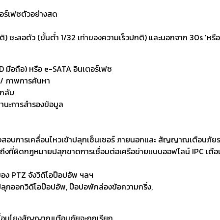
ตอร์เฟซตัวอย่างสด
ติ) ชะลอตัว (ขั้นต่ำ 1/32 เท่าของความเร็วปกติ) และนอกจาก 30s 'หรื
D มือถือ) หรือ e-SATA อินเตอร์เฟซ
์ / ภาพการค้นหา
นกลับ
ถานะการสำรองข้อมูล
บการเคลื่อนไหวเข้าปลุกเซ็นเซอร์ ภายนอกและ สัญญาณเตือนภัยรวมทั้ง
้าถึงที่ผิดกฎหมายปลุกขาดการเชื่อมต่อเครือข่ายแบบออฟไลน์ IPC เตือน
ง PTZ จังวิดีโอป๊อปอัพ ฯลฯ
กออกวิดีโอป๊อปอัพ, ป๊อปอพักล่องข้อความกริ่ง,
ื่อมโยงสัญญาณเตือนภัยจะถูกเรียก