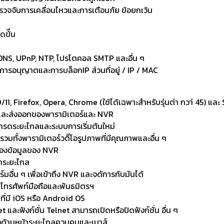
วจจับการเคลื่อนไหวและการเตือนภัย ข้อยกเว้น
ดข้ึน
DNS, UPnP, NTP, โปรโตคอล SMTP และอื่น ๆ
ารอนุญาตและการบล็อกIP ส่วนที่อยู่ / IP / MAC
/11, Firefox, Opera, Chrome (ใช้ได้เฉพาะสำหรับรุ่นต่า กวา่ 45) แล
้าและส่งออกของพารามิเตอร์และ NVR
เกรดระยะไกลและระบบการเริ่มต้นใหม่
ทั้งพารามิเตอร์วดิีโอรูปภาพที่มีคุณภาพและอื่น ๆ
รองข้อมูลของ NVR
ากระยะไกล
่น ๆ เพื่อเข้าถึง NVR และจดัการกับมันได้
โทรศัพท์มือถือและพันธมิตรฯ
 ที่มี iOS หรือ Android OS
 และฟังก์ชั่น Telnet สามารถเปิดหรือปิดฟังก์ชั่น อื่น ๆ
ด้านหน้าระยะไกลควบคุมและเมาส์