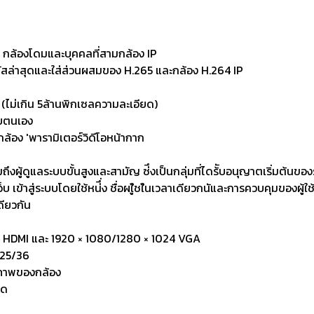
 / กล้องโดมและบุคคลที่สามกล้อง IP
ัสล่าสุดและใส่ส่วนผสมของ H.265 และกล้อง H.264 IP
(ไม่เกิน 5ล้านพิกเซลความละเอียด)
้ยตนเอง
้อง 'พารามิเตอร์วิดีโอหน้ากาก
วมถึงผู้ดูแลระบบขั้นสูงและสามัญ ซ่ึงเป็นกลุ่มที่ไดร้ับอนุญาตเริ่มต้นขอ
บ เข้าสู่ระบบโดยใช้หน่ึ่ง ชื่อผใู้ชใ้นเวลาเดียวกนัและการควบคุมของผู้ใช
ดียวกัน
24 HDMI และ 1920 × 1080/1280 × 1024 VGA
/25/36
ลภาพของกล้อง
ิด