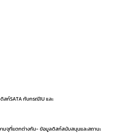
์ดดิสก์SATA กับกรณี1U และ
ามจุที่แตกต่างกัน- ข้อมูลดิสก์สนับสนุนและสถานะ