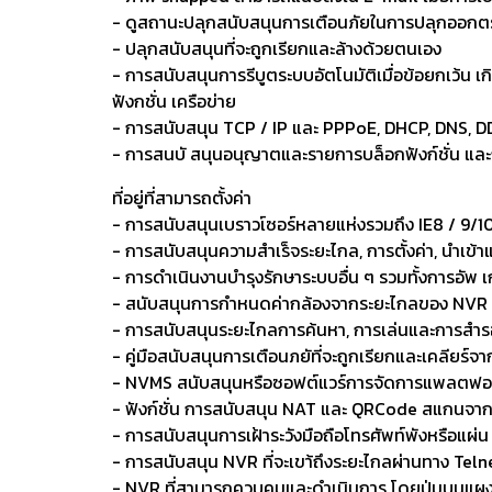
- ดูสถานะปลุกสนับสนุนการเตือนภัยในการปลุกออกตร
- ปลุกสนับสนุนที่จะถูกเรียกและล้างด้วยตนเอง
- การสนับสนุนการรีบูตระบบอัตโนมัติเมื่อข้อยกเว้น เกิ
ฟังกชั่น เครือข่าย
- การสนับสนุน TCP / IP และ PPPoE, DHCP, DNS, D
- การสนบั สนุนอนุญาตและรายการบล็อกฟังก์ชั่น และก
ที่อยู่ที่สามารถตั้งค่า
- การสนับสนุนเบราวเ์ซอร์หลายแห่งรวมถึง IE8 / 9/10
- การสนับสนุนความสำเร็จระยะไกล, การตั้งค่า, นำเข
- การดำเนินงานบำรุงรักษาระบบอื่น ๆ รวมทั้งการอัพ 
- สนับสนุนการกำหนดค่ากล้องจากระยะไกลของ NVR รวม
- การสนับสนุนระยะไกลการค้นหา, การเล่นและการสำ
- คู่มือสนับสนุนการเตือนภยัที่จะถูกเรียกและเคลียร์จ
- NVMS สนับสนุนหรือซอฟต์แวร์การจัดการแพลตฟอร์มอื
- ฟังก์ชั่น การสนับสนุน NAT และ QRCode สแกนจาก
- การสนับสนุนการเฝ้าระวังมือถือโทรศัพท์พังหรือแผ่น
- การสนับสนุน NVR ที่จะเขา้ถึงระยะไกลผ่านทาง Telnet
- NVR ที่สามารถควบคุมและดำเนินการ โดยปุ่มบนแผง