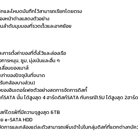
ทึกและโหมดบันทึกไว้สามารถเรียกโดยตรง
ของหน้าต่างแสดงตัวอย่าง
นลำดับมุมมองที่รวดเร็วและอาศยัอย
ตั้งค่าของที่ตั้งไว้และล่องเรือ
รหมุน, ซูม, มุ่งเน้นและอื่น ๆ
เลื่อนของเมาส์
 เท่าของปัจจุบันที่ขนาด
รับกล้องบางส่วน)
้งของอินเตอร์เฟซตัวอย่างสดการจัดการดิสก์์
ก์SATA น้้น ได้สูงสุด 4 ฮาร์ดดิสก์SATA กับกรณี1.5U ได้สูงสุด 2ฮาร
ก์ไดรฟ์ที่มีความจุสูงสุด 6TB
โดย e-SATA HDD
ดการและกล้องแต่ละตัวสามารถเพิ่มเข้าไปในกลุ่มดิสก์ที่แตกต่างกบัคว