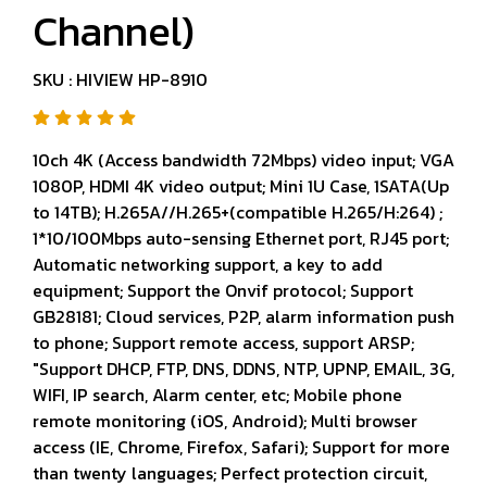
Channel)
SKU : HIVIEW HP-8910
10ch 4K (Access bandwidth 72Mbps) video input; VGA
1080P, HDMI 4K video output; Mini 1U Case, 1SATA(Up
to 14TB); H.265A//H.265+(compatible H.265/H:264) ;
1*10/100Mbps auto-sensing Ethernet port, RJ45 port;
Automatic networking support, a key to add
equipment; Support the Onvif protocol; Support
GB28181; Cloud services, P2P, alarm information push
to phone; Support remote access, support ARSP;
"Support DHCP, FTP, DNS, DDNS, NTP, UPNP, EMAIL, 3G,
WIFI, IP search, Alarm center, etc; Mobile phone
remote monitoring (iOS, Android); Multi browser
access (IE, Chrome, Firefox, Safari); Support for more
than twenty languages; Perfect protection circuit,