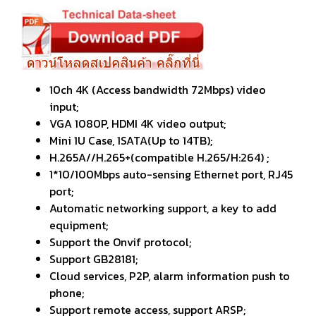
10ch 4K (Access bandwidth 72Mbps) video
input;
VGA 1080P, HDMI 4K video output;
Mini 1U Case, 1SATA(Up to 14TB);
H.265A//H.265+(compatible H.265/H:264) ;
1*10/100Mbps auto-sensing Ethernet port, RJ45
port;
Automatic networking support, a key to add
equipment;
Support the Onvif protocol;
Support GB28181;
Cloud services, P2P, alarm information push to
phone;
Support remote access, support ARSP;