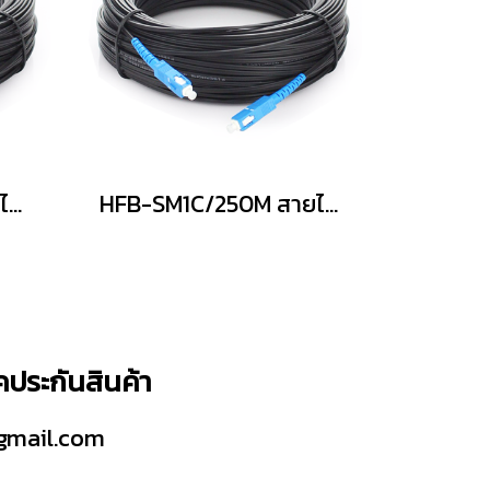
HFB-SM1C/150M สายไฟเบอร์ออฟติคแบบสำเร็จ
HFB-SM1C/250M สายไฟเบอร์ออฟติคแบบสำเร็จ
็คประกันสินค้า
gmail.com