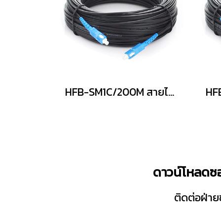
HFB-SM1C/200M สายไฟเบอร์ออฟติคแบบสำเร็จ
ดาวน์โหลดซอ
ติดต่อฝ่