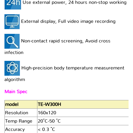
Use external power, 24 hours non-stop working
External display, Full video image recording
Non-contact rapid screening, Avoid cross
infection
High-precision body temperature measurement
algorithm
Main Spec
model
TE-W300H
Resolution
160x120
Temp Range
20 ํC-50 ํC
Accuracy
< 0.3 ํC