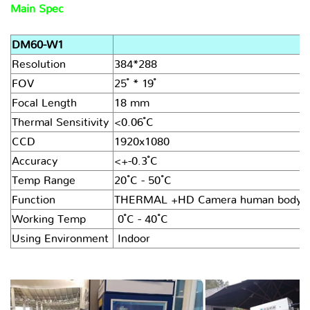
Main Spec
DM60-W1
Resolution
384*288
FOV
25 ํ * 19 ํ
Focal Length
18 mm
Thermal Sensitivity
<0.06 ํC
CCD
1920x1080
Accuracy
<+-0.3 ํC
Temp Range
20 ํC - 50 ํC
Function
THERMAL +HD Camera human body tempe
Working Temp
0 ํC - 40 ํC
Using Environment
Indoor