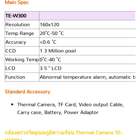
Main Spec
TE-W300
Resolution
160x120
Temp Range
20 ํC-50 ํC
Accuracy
<0.6 ํC
CCD
1.3 Million pixel
Working Temp
0 ํC-40 ํC
LCD
3.5 " LCD
Function
Abnormal temperature alarm, automatic tra
Standard Accessory
Thermal Camera, TF Card, Video output Cable,
Carry case, Battery, Power Adaptor
กล้องตรวจวัดอุณหภูมิความร้อน Thermal Camera TE-