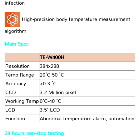
infection
High-precision body temperature measurement
algorithm
Main Spec
TE-W400H
Resolution
384x288
Temp Range
20 ํC-50 ํC
Accuracy
<0.3 ํC
CCD
3.2 Million pixel
Working Temp
0 ํC-40 ํC
LCD
3.5" LCD
Function
Abnormal temperature alarm, automation cap
24 hours non-stop testing