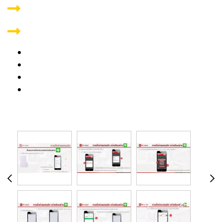
รั้ว/คอก
ฯลฯ
ตรวจเช็คการ เข้า-ออก แจ้งเตือนผ่าน LINE
LINE Notify Connect Everything
มีไฟบอกสถานะ เมื่อประตูเปิด หรือปิด
เมื่อประตูปิด หรือเปิด มีการแจ้งเตือนผ่านแอปพลิเคชั่น
LINE