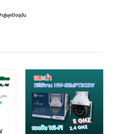
ู่ยุคปัจจุบัน
W