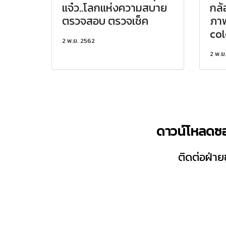
แจ๋ว..โลกแห่งความสบาย
กล้
ตรวจสอบ ตรวจเช็ค
ภาพ
col
2 พ.ย. 2562
2 พ.ย
ดาวน์โหลดซอ
ติดต่อฝ่