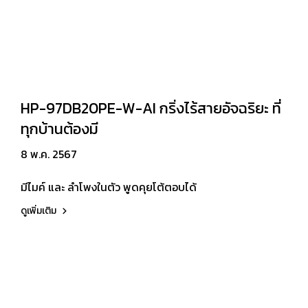
HP-97DB20PE-W-AI กริ่งไร้สายอัจฉริยะ ที่
ทุกบ้านต้องมี
8 พ.ค. 2567
มีไมค์ และ ลำโพงในตัว พูดคุยโต้ตอบได้
ดูเพิ่มเติม