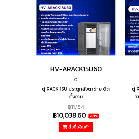
HV-ARACK15U60
0
ตู้ RACK 15U ประตูหลังตาข่าย ติด
ตู้
ตั้งง่าย
อา
฿11,154
฿10,038.60
-10%
สั่งซื้อสินค้า