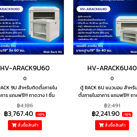
HV-ARACK9U60
HV-ARACK6U40
0
0
 RACK 9U สำหรับติดตั้งภายใน
ตู้ RACK 6U แนวนอน สำหรั
คาร แถมฟรี!!! ถาดวาง 1 ชิ้น
ตั้งภายในอาคาร แถมฟรี!!! ถ
1 ชิ้น
฿4,186
฿2,491
฿3,767.40
฿2,241.90
-10%
-10%
สั่งซื้อสินค้า
สั่งซื้อสินค้า